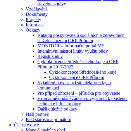
stavební správy
Vzdělávání
Dokumenty
Projekty
Informace
Odkazy
Katalog poskytovatelů sociálních a zdravotních
služeb na území ORP Příbram
MONITOR – Informační portál MF
Interaktivní nástroj limity využití půdy
Registr smluv
Cyklokoncepce Středočeského kraje a ORP
Příbram 2017-2023
Cyklokoncepce Středočeského kraje
Cyklokoncepce ORP Příbram
Vyjádření o existenci sítí elektronických
komunikací
Pro případ ohrožení – příručka pro obyvatele
Hromadné podání žádosti o vyjádření k existenci
technické infrastruktury
Další důležité odkazy
Naši partneři
Pakt starostů a primátorů
Členské obce
Mapa členských obcí