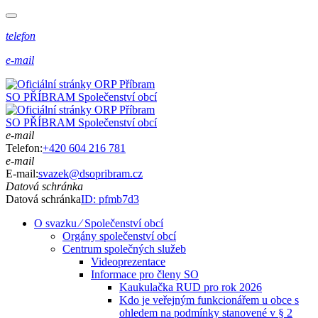
telefon
e-mail
SO PŘÍBRAM
Společenství obcí
SO PŘÍBRAM
Společenství obcí
e-mail
Telefon:
+420 604 216 781
e-mail
E-mail:
svazek@dsopribram.cz
Datová schránka
Datová schránka
ID: pfmb7d3
O svazku ⁄ Společenství obcí
Orgány společenství obcí
Centrum společných služeb
Videoprezentace
Informace pro členy SO
Kaukulačka RUD pro rok 2026
Kdo je veřejným funkcionářem u obce s
ohledem na podmínky stanovené v § 2