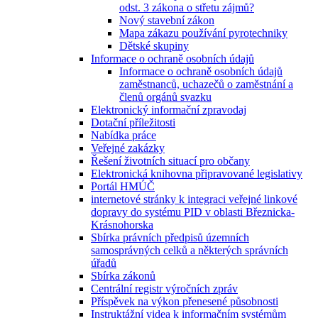
odst. 3 zákona o střetu zájmů?
Nový stavební zákon
Mapa zákazu používání pyrotechniky
Dětské skupiny
Informace o ochraně osobních údajů
Informace o ochraně osobních údajů
zaměstnanců, uchazečů o zaměstnání a
členů orgánů svazku
Elektronický informační zpravodaj
Dotační příležitosti
Nabídka práce
Veřejné zakázky
Řešení životních situací pro občany
Elektronická knihovna připravované legislativy
Portál HMÚČ
internetové stránky k integraci veřejné linkové
dopravy do systému PID v oblasti Březnicka-
Krásnohorska
Sbírka právních předpisů územních
samosprávných celků a některých správních
úřadů
Sbírka zákonů
Centrální registr výročních zpráv
Příspěvek na výkon přenesené působnosti
Instruktážní videa k informačním systémům