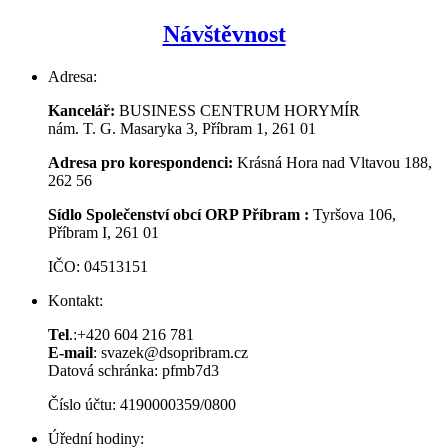
Návštěvnost
Adresa:
Kancelář:
BUSINESS CENTRUM HORYMÍR
nám. T. G. Masaryka 3, Příbram 1, 261 01
Adresa pro korespondenci:
Krásná Hora nad Vltavou 188,
262 56
Sídlo Společenství obcí ORP Příbram :
Tyršova 106,
Příbram I, 261 01
IČO: 04513151
Kontakt:
Tel
.:+420 604 216 781
E-mail
: svazek@dsopribram.cz
Datová schránka: pfmb7d3
Číslo účtu: 4190000359/0800
Úřední hodiny: