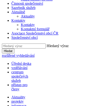
Činnosti společenství
Sazebník služeb
Aktuálně
Aktuality
Kontakty
Kontakty
Kontaktní formulář
Asociace Společenství obcí ČR
Společenství obcí
Hledaný výraz
Hledat
rozšířené vyhledávání
Úřední deska
vzdělávání
centrum
společných
služeb
přístup pro
členy
Aktuality
projekty
informace