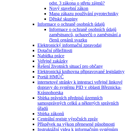
odst. 3 zákona o střetu zájmů?
Nový stavební zákon
Mapa zákazu používání pyrotechniky
Dětské skupiny
Informace o ochraně osobních údajů
Informace o ochraně osobních údajů
zaměstnanců, uchazečů o zaměstnání a
členů orgánů svazku
Elektronický informační zpravodaj
Dotační příležitosti
Nabídka práce
Veřejné zakázky
Řešení životních situací pro občany
Elektronická knihovna připravované legislativy
Portál HMÚČ
internetové stránky k integraci veřejné linkové
dopravy do systému PID v oblasti Březnicka-
Krásnohorska
Sbírka právních předpisů územních
samosprávných celků a některých správních
úřadů
Sbírka zákonů
Centrální registr výročních zpráv
Příspěvek na výkon přenesené působnosti
Instruktážní videa k informačním systémům