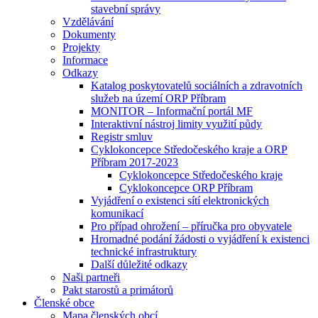
stavební správy
Vzdělávání
Dokumenty
Projekty
Informace
Odkazy
Katalog poskytovatelů sociálních a zdravotních
služeb na území ORP Příbram
MONITOR – Informační portál MF
Interaktivní nástroj limity využití půdy
Registr smluv
Cyklokoncepce Středočeského kraje a ORP
Příbram 2017-2023
Cyklokoncepce Středočeského kraje
Cyklokoncepce ORP Příbram
Vyjádření o existenci sítí elektronických
komunikací
Pro případ ohrožení – příručka pro obyvatele
Hromadné podání žádosti o vyjádření k existenci
technické infrastruktury
Další důležité odkazy
Naši partneři
Pakt starostů a primátorů
Členské obce
Mapa členských obcí