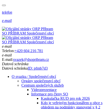
telefon
e-mail
SO PŘÍBRAM
Společenství obcí
SO PŘÍBRAM
Společenství obcí
e-mail
Telefon:
+420 604 216 781
e-mail
E-mail:
svazek@dsopribram.cz
Datová schránka
Datová schránka
ID: pfmb7d3
O svazku ⁄ Společenství obcí
Orgány společenství obcí
Centrum společných služeb
Videoprezentace
Informace pro členy SO
Kaukulačka RUD pro rok 2026
Kdo je veřejným funkcionářem u obce s
ohledem na podmínky stanovené v § 2