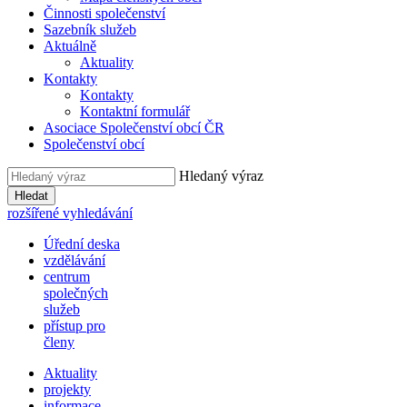
Činnosti společenství
Sazebník služeb
Aktuálně
Aktuality
Kontakty
Kontakty
Kontaktní formulář
Asociace Společenství obcí ČR
Společenství obcí
Hledaný výraz
Hledat
rozšířené vyhledávání
Úřední deska
vzdělávání
centrum
společných
služeb
přístup pro
členy
Aktuality
projekty
informace