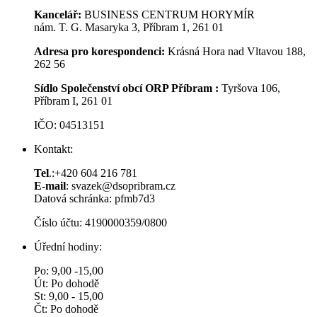
Kancelář:
BUSINESS CENTRUM HORYMÍR
nám. T. G. Masaryka 3, Příbram 1, 261 01
Adresa pro korespondenci:
Krásná Hora nad Vltavou 188,
262 56
Sídlo Společenství obcí ORP Příbram :
Tyršova 106,
Příbram I, 261 01
IČO: 04513151
Kontakt:
Tel
.:+420 604 216 781
E-mail
: svazek@dsopribram.cz
Datová schránka: pfmb7d3
Číslo účtu: 4190000359/0800
Úřední hodiny:
Po: 9,00 -15,00
Út: Po dohodě
St: 9,00 - 15,00
Čt: Po dohodě