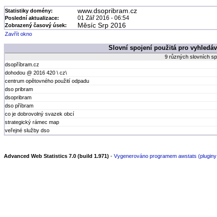
www.dsopribram.cz
Statistiky domény:
01 Zář 2016 - 06:54
Poslední aktualizace:
Měsíc Srp 2016
Zobrazený časový úsek:
Zavřít okno
Slovní spojení použitá pro vyhledáv
9 různých slovních sp
dsopříbram.cz
dohodou @ 2016 420 \ cz\
centrum opětovného použití odpadu
dso pribram
dsopribram
dso příbram
co je dobrovolný svazek obcí
strategický rámec map
veřejné služby dso
Advanced Web Statistics 7.0 (build 1.971)
-
Vygenerováno programem awstats (pluginy: h