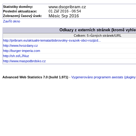
www.dsopribram.cz
Statistiky domény:
01 Zář 2016 - 06:54
Poslední aktualizace:
Měsíc Srp 2016
Zobrazený časový úsek:
Zavřít okno
Odkazy z externích stránek (kromě vyhl
Celkem: 5 různých stránek/URL
http://pribram.eu/aktualni-temata/dobrovolny-svazek-obci-rozjizd...
http://www.hvozdany.cz
http://burger-imperia.com
http://sh.st/LJNuz
http://www.maspodbrdsko.cz
Advanced Web Statistics 7.0 (build 1.971)
-
Vygenerováno programem awstats (pluginy: h