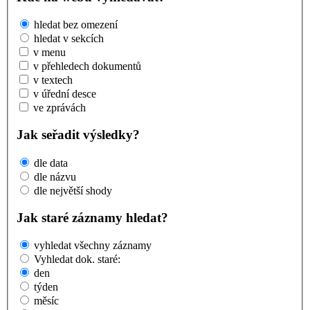
hledat bez omezení
hledat v sekcích
v menu
v přehledech dokumentů
v textech
v úřední desce
ve zprávách
Jak seřadit výsledky?
dle data
dle názvu
dle největší shody
Jak staré záznamy hledat?
vyhledat všechny záznamy
Vyhledat dok. staré:
den
týden
měsíc