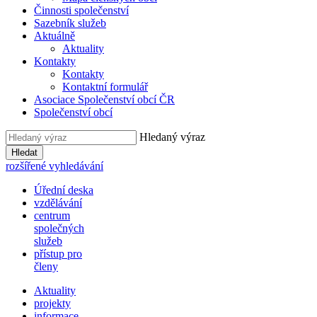
Činnosti společenství
Sazebník služeb
Aktuálně
Aktuality
Kontakty
Kontakty
Kontaktní formulář
Asociace Společenství obcí ČR
Společenství obcí
Hledaný výraz
Hledat
rozšířené vyhledávání
Úřední deska
vzdělávání
centrum
společných
služeb
přístup pro
členy
Aktuality
projekty
informace