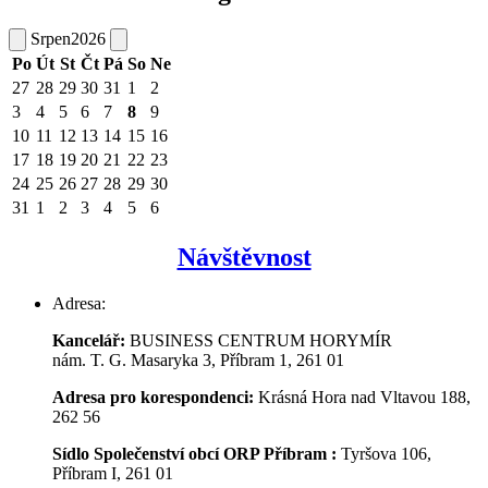
Srpen
2026
Po
Út
St
Čt
Pá
So
Ne
27
28
29
30
31
1
2
3
4
5
6
7
8
9
10
11
12
13
14
15
16
17
18
19
20
21
22
23
24
25
26
27
28
29
30
31
1
2
3
4
5
6
Návštěvnost
Adresa:
Kancelář:
BUSINESS CENTRUM HORYMÍR
nám. T. G. Masaryka 3, Příbram 1, 261 01
Adresa pro korespondenci:
Krásná Hora nad Vltavou 188,
262 56
Sídlo Společenství obcí ORP Příbram :
Tyršova 106,
Příbram I, 261 01