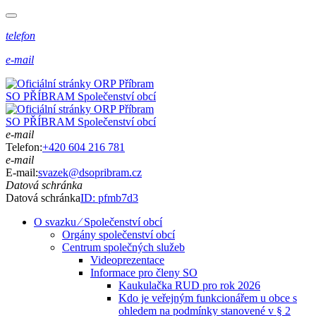
telefon
e-mail
SO PŘÍBRAM
Společenství obcí
SO PŘÍBRAM
Společenství obcí
e-mail
Telefon:
+420 604 216 781
e-mail
E-mail:
svazek@dsopribram.cz
Datová schránka
Datová schránka
ID: pfmb7d3
O svazku ⁄ Společenství obcí
Orgány společenství obcí
Centrum společných služeb
Videoprezentace
Informace pro členy SO
Kaukulačka RUD pro rok 2026
Kdo je veřejným funkcionářem u obce s
ohledem na podmínky stanovené v § 2