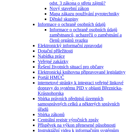
odst. 3 zákona o střetu zájmů?
Nový stavební zákon
Mapa zákazu používání pyrotechniky
Dětské skupiny
Informace o ochraně osobních údajů
Informace o ochraně osobních údajů
zaměstnanců, uchazečů o zaměstnání a
členů orgánů svazku
Elektronický informační zpravodaj
Dotační příležitosti
Nabídka práce
Veřejné zakázky
Řešení životních situací pro občany
Elektronická knihovna připravované legislativy
Portál HMÚČ
internetové stránky k integraci veřejné linkové
dopravy do systému PID v oblasti Březnicka-
Krásnohorska
Sbírka právních předpisů územních
samosprávných celků a některých správních
úřadů
Sbírka zákonů
Centrální registr výročních zpráv
Příspěvek na výkon přenesené působnosti
Instruktážní videa k informačním systémům