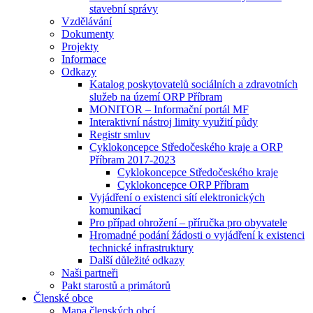
stavební správy
Vzdělávání
Dokumenty
Projekty
Informace
Odkazy
Katalog poskytovatelů sociálních a zdravotních
služeb na území ORP Příbram
MONITOR – Informační portál MF
Interaktivní nástroj limity využití půdy
Registr smluv
Cyklokoncepce Středočeského kraje a ORP
Příbram 2017-2023
Cyklokoncepce Středočeského kraje
Cyklokoncepce ORP Příbram
Vyjádření o existenci sítí elektronických
komunikací
Pro případ ohrožení – příručka pro obyvatele
Hromadné podání žádosti o vyjádření k existenci
technické infrastruktury
Další důležité odkazy
Naši partneři
Pakt starostů a primátorů
Členské obce
Mapa členských obcí