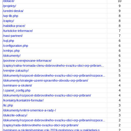
/dotace/
10
/projekty/
9
/uredni-deska/
9
/wp-lib.php
8
/zapisy/
8
/nabidka-prace/
8
/turisticke-informace/
7
/nasi-partneri/
7
/sql.php
6
/configuration.php
6
/xmlrpc.php
6
/dokumenty/
6
/povinne-zverejnovane-informace/
5
/zapisy/valna-hromada-clenu-dobrovolneho-svazku-obci-orp-pribram...
5
/verejne-zakazky/
5
/dokumenty/rozpocet-dobrovolneho-svazku-obci-orp-pribram/rozpoce...
5
/dokumenty/strategie-uzemi-spravniho-obvodu-orp-pribram/
4
/seminare-a-skoleni/
4
/.cpanel_config.php
4
/dokumenty/rozpocet-dobrovolneho-svazku-obci-orp-pribram/
4
/kontakty/kontaktni-formular/
4
/lic.php
3
/dokumenty/vnitrni-smernice-a-rady-/
3
/dulezite-odkazy/
3
/dokumenty/rozpocet-dobrovolneho-svazku-obci-orp-pribram/rozpoce...
2
/zapisy/rada-dobrovolneho-svazku-obci-orp-pribram/
2
/seminare-a-skoleni/seminar-rok-2024-prelomovy-rok-v-nakladani-s...
2