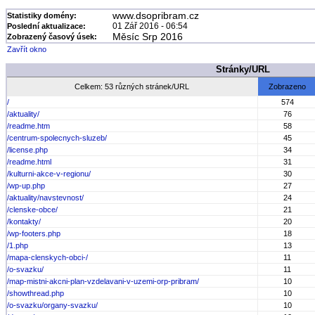
www.dsopribram.cz
Statistiky domény:
01 Zář 2016 - 06:54
Poslední aktualizace:
Měsíc Srp 2016
Zobrazený časový úsek:
Zavřít okno
Stránky/URL
Celkem: 53 různých stránek/URL
Zobrazeno
/
574
/aktuality/
76
/readme.htm
58
/centrum-spolecnych-sluzeb/
45
/license.php
34
/readme.html
31
/kulturni-akce-v-regionu/
30
/wp-up.php
27
/aktuality/navstevnost/
24
/clenske-obce/
21
/kontakty/
20
/wp-footers.php
18
/1.php
13
/mapa-clenskych-obci-/
11
/o-svazku/
11
/map-mistni-akcni-plan-vzdelavani-v-uzemi-orp-pribram/
10
/showthread.php
10
/o-svazku/organy-svazku/
10