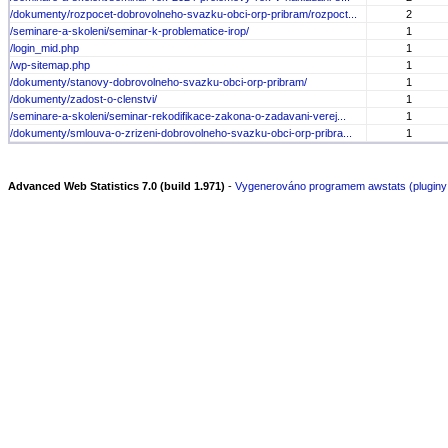
/dokumenty/rozpocet-dobrovolneho-svazku-obci-orp-pribram/rozpoct...
2
/seminare-a-skoleni/seminar-k-problematice-irop/
1
/login_mid.php
1
/wp-sitemap.php
1
/dokumenty/stanovy-dobrovolneho-svazku-obci-orp-pribram/
1
/dokumenty/zadost-o-clenstvi/
1
/seminare-a-skoleni/seminar-rekodifikace-zakona-o-zadavani-verej...
1
/dokumenty/smlouva-o-zrizeni-dobrovolneho-svazku-obci-orp-pribra...
1
Advanced Web Statistics 7.0 (build 1.971)
-
Vygenerováno programem awstats (pluginy: h