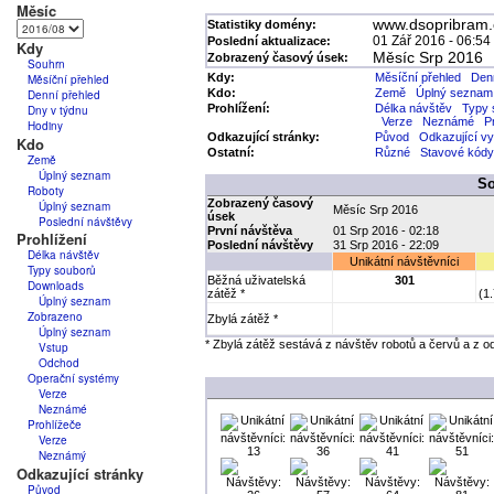
Měsíc
Kdy
Souhrn
Měsíční přehled
Denní přehled
Dny v týdnu
Hodiny
Kdo
Země
Úplný seznam
Roboty
Úplný seznam
Poslední návštěvy
Prohlížení
Délka návštěv
Typy souborů
Downloads
Úplný seznam
Zobrazeno
Úplný seznam
Vstup
Odchod
Operační systémy
Verze
Neznámé
Prohlížeče
Verze
Neznámý
Odkazující stránky
Původ