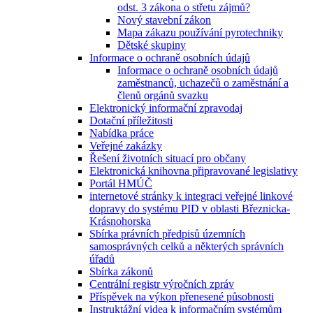
odst. 3 zákona o střetu zájmů?
Nový stavební zákon
Mapa zákazu používání pyrotechniky
Dětské skupiny
Informace o ochraně osobních údajů
Informace o ochraně osobních údajů
zaměstnanců, uchazečů o zaměstnání a
členů orgánů svazku
Elektronický informační zpravodaj
Dotační příležitosti
Nabídka práce
Veřejné zakázky
Řešení životních situací pro občany
Elektronická knihovna připravované legislativy
Portál HMÚČ
internetové stránky k integraci veřejné linkové
dopravy do systému PID v oblasti Březnicka-
Krásnohorska
Sbírka právních předpisů územních
samosprávných celků a některých správních
úřadů
Sbírka zákonů
Centrální registr výročních zpráv
Příspěvek na výkon přenesené působnosti
Instruktážní videa k informačním systémům