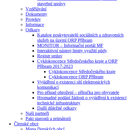
stavební správy
Vzdělávání
Dokumenty
Projekty
Informace
Odkazy
Katalog poskytovatelů sociálních a zdravotních
služeb na území ORP Příbram
MONITOR – Informační portál MF
Interaktivní nástroj limity využití půdy
Registr smluv
Cyklokoncepce Středočeského kraje a ORP
Příbram 2017-2023
Cyklokoncepce Středočeského kraje
Cyklokoncepce ORP Příbram
Vyjádření o existenci sítí elektronických
komunikací
Pro případ ohrožení – příručka pro obyvatele
Hromadné podání žádosti o vyjádření k existenci
technické infrastruktury
Další důležité odkazy
Naši partneři
Pakt starostů a primátorů
Členské obce
Mapa členských obcí