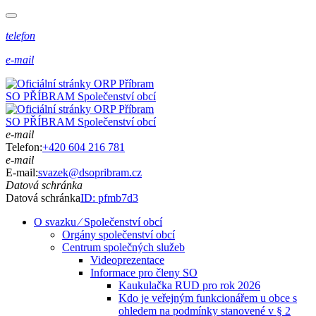
telefon
e-mail
SO PŘÍBRAM
Společenství obcí
SO PŘÍBRAM
Společenství obcí
e-mail
Telefon:
+420 604 216 781
e-mail
E-mail:
svazek@dsopribram.cz
Datová schránka
Datová schránka
ID: pfmb7d3
O svazku ⁄ Společenství obcí
Orgány společenství obcí
Centrum společných služeb
Videoprezentace
Informace pro členy SO
Kaukulačka RUD pro rok 2026
Kdo je veřejným funkcionářem u obce s
ohledem na podmínky stanovené v § 2