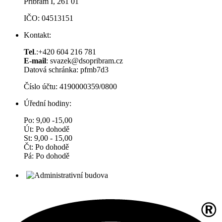
Příbram I, 261 01
IČO: 04513151
Kontakt:
Tel
.:+420 604 216 781
E-mail
: svazek@dsopribram.cz
Datová schránka: pfmb7d3
Číslo účtu: 4190000359/0800
Úřední hodiny:
Po: 9,00 -15,00
Út: Po dohodě
St: 9,00 - 15,00
Čt: Po dohodě
Pá: Po dohodě