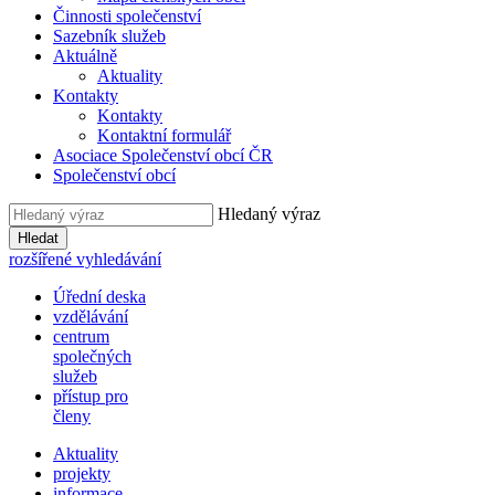
Činnosti společenství
Sazebník služeb
Aktuálně
Aktuality
Kontakty
Kontakty
Kontaktní formulář
Asociace Společenství obcí ČR
Společenství obcí
Hledaný výraz
Hledat
rozšířené vyhledávání
Úřední deska
vzdělávání
centrum
společných
služeb
přístup pro
členy
Aktuality
projekty
informace