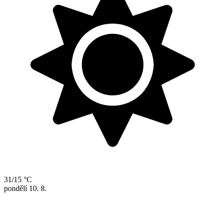
31/15 °C
pondělí
10. 8.