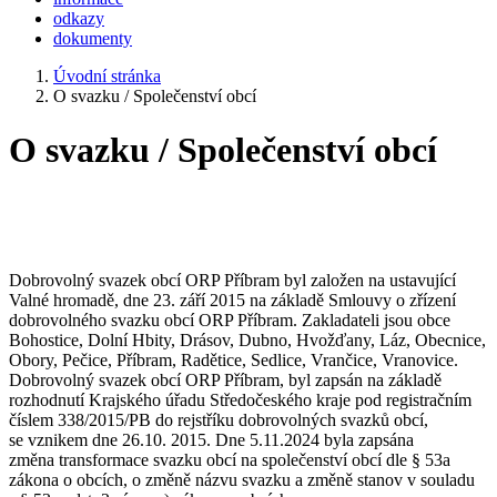
odkazy
dokumenty
Úvodní stránka
O svazku / Společenství obcí
O svazku / Společenství obcí
Dobrovolný svazek obcí ORP Příbram byl založen na ustavující
Valné hromadě, dne 23. září 2015 na základě Smlouvy o zřízení
dobrovolného svazku obcí ORP Příbram. Zakladateli jsou obce
Bohostice, Dolní Hbity, Drásov, Dubno, Hvožďany, Láz, Obecnice,
Obory, Pečice, Příbram, Radětice, Sedlice, Vrančice, Vranovice.
Dobrovolný svazek obcí ORP Příbram, byl zapsán na základě
rozhodnutí Krajského úřadu Středočeského kraje pod registračním
číslem 338/2015/PB do rejstříku dobrovolných svazků obcí,
se vznikem dne 26.10. 2015. Dne 5.11.2024 byla zapsána
změna transformace svazku obcí na společenství obcí dle § 53a
zákona o obcích, o změně názvu svazku a změně stanov v souladu