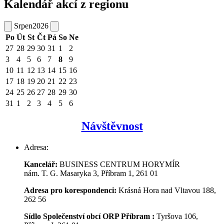
Kalendář akcí z regionu
Srpen
2026
Po
Út
St
Čt
Pá
So
Ne
27
28
29
30
31
1
2
3
4
5
6
7
8
9
10
11
12
13
14
15
16
17
18
19
20
21
22
23
24
25
26
27
28
29
30
31
1
2
3
4
5
6
Návštěvnost
Adresa:
Kancelář:
BUSINESS CENTRUM HORYMÍR
nám. T. G. Masaryka 3, Příbram 1, 261 01
Adresa pro korespondenci:
Krásná Hora nad Vltavou 188,
262 56
Sídlo Společenství obcí ORP Příbram :
Tyršova 106,