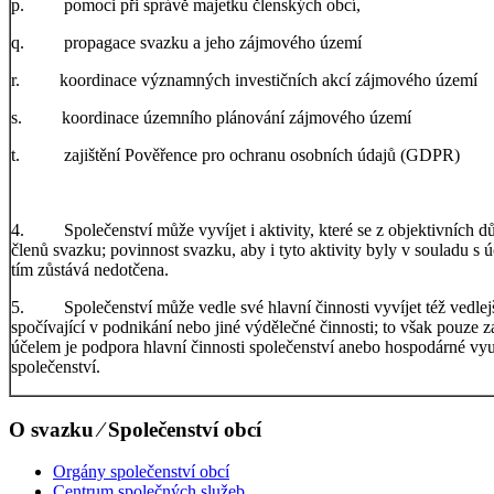
p. pomoci při správě majetku členských obcí,
q. propagace svazku a jeho zájmového území
r. koordinace významných investičních akcí zájmového území
s. koordinace územního plánování zájmového území
t. zajištění Pověřence pro ochranu osobních údajů (GDPR)
4. Společenství může vyvíjet i aktivity, které se z objektivních d
členů svazku; povinnost svazku, aby i tyto aktivity byly v souladu s 
tím zůstává nedotčena.
5. Společenství může vedle své hlavní činnosti vyvíjet též vedlej
spočívající v podnikání nebo jiné výdělečné činnosti; to však pouze 
účelem je podpora hlavní činnosti společenství anebo hospodárné vy
společenství.
O svazku ⁄ Společenství obcí
Orgány společenství obcí
Centrum společných služeb