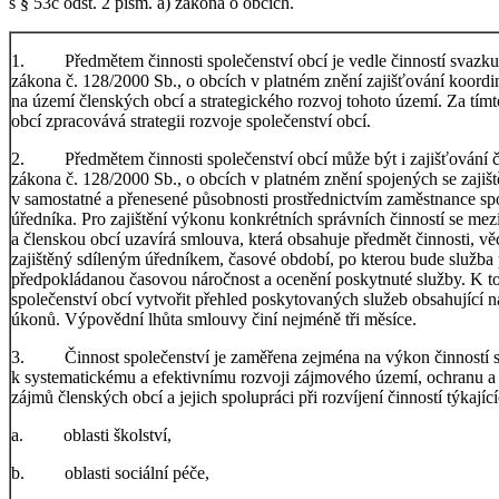
s § 53c odst. 2 písm. a) zákona o obcích.
1. Předmětem činnosti společenství obcí je vedle činností svazku o
zákona č. 128/2000 Sb., o obcích v platném znění zajišťování koordi
na území členských obcí a strategického rozvoj tohoto území. Za tím
obcí zpracovává strategii rozvoje společenství obcí.
2. Předmětem činnosti společenství obcí může být i zajišťování či
zákona č. 128/2000 Sb., o obcích v platném znění spojených se zajišt
v samostatné a přenesené působnosti prostřednictvím zaměstnance spol
úředníka. Pro zajištění výkonu konkrétních správních činností se mez
a členskou obcí uzavírá smlouva, která obsahuje předmět činnosti, v
zajištěný sdíleným úředníkem, časové období, po kterou bude služba
předpokládanou časovou náročnost a ocenění poskytnuté služby. K 
společenství obcí vytvořit přehled poskytovaných služeb obsahující n
úkonů. Výpovědní lhůta smlouvy činí nejméně tři měsíce.
3. Činnost společenství je zaměřena zejména na výkon činností s
k systematickému a efektivnímu rozvoji zájmového území, ochranu a
zájmů členských obcí a jejich spolupráci při rozvíjení činností týkající
a. oblasti školství,
b. oblasti sociální péče,