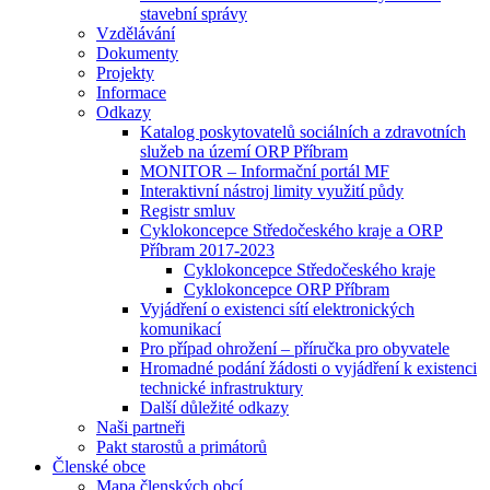
stavební správy
Vzdělávání
Dokumenty
Projekty
Informace
Odkazy
Katalog poskytovatelů sociálních a zdravotních
služeb na území ORP Příbram
MONITOR – Informační portál MF
Interaktivní nástroj limity využití půdy
Registr smluv
Cyklokoncepce Středočeského kraje a ORP
Příbram 2017-2023
Cyklokoncepce Středočeského kraje
Cyklokoncepce ORP Příbram
Vyjádření o existenci sítí elektronických
komunikací
Pro případ ohrožení – příručka pro obyvatele
Hromadné podání žádosti o vyjádření k existenci
technické infrastruktury
Další důležité odkazy
Naši partneři
Pakt starostů a primátorů
Členské obce
Mapa členských obcí