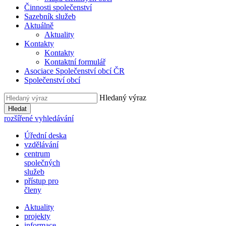
Činnosti společenství
Sazebník služeb
Aktuálně
Aktuality
Kontakty
Kontakty
Kontaktní formulář
Asociace Společenství obcí ČR
Společenství obcí
Hledaný výraz
Hledat
rozšířené vyhledávání
Úřední deska
vzdělávání
centrum
společných
služeb
přístup pro
členy
Aktuality
projekty
informace