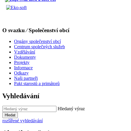
O svazku ⁄ Společenství obcí
Orgány společenství obcí
Centrum společných služeb
Vzdělávání
Dokumenty
Projekty
Informace
Odkazy
Naši partneři
Pakt starostů a primátorů
Vyhledávání
Hledaný výraz
Hledat
rozšířené vyhledávání