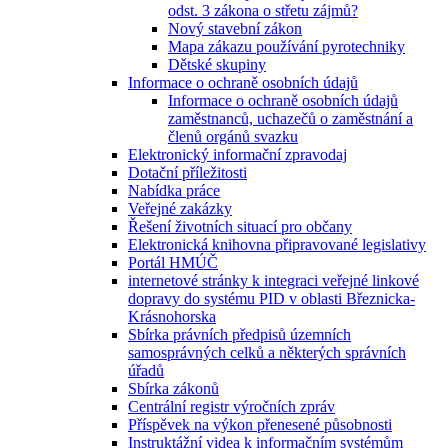
odst. 3 zákona o střetu zájmů?
Nový stavební zákon
Mapa zákazu používání pyrotechniky
Dětské skupiny
Informace o ochraně osobních údajů
Informace o ochraně osobních údajů
zaměstnanců, uchazečů o zaměstnání a
členů orgánů svazku
Elektronický informační zpravodaj
Dotační příležitosti
Nabídka práce
Veřejné zakázky
Řešení životních situací pro občany
Elektronická knihovna připravované legislativy
Portál HMÚČ
internetové stránky k integraci veřejné linkové
dopravy do systému PID v oblasti Březnicka-
Krásnohorska
Sbírka právních předpisů územních
samosprávných celků a některých správních
úřadů
Sbírka zákonů
Centrální registr výročních zpráv
Příspěvek na výkon přenesené působnosti
Instruktážní videa k informačním systémům