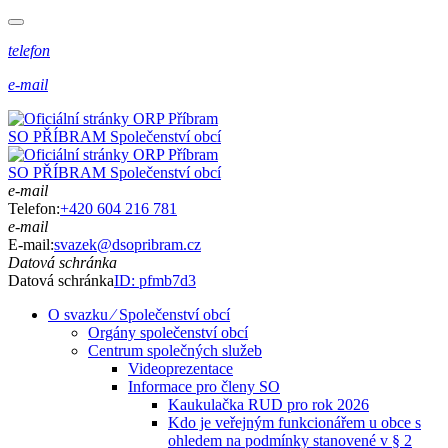
telefon
e-mail
SO PŘÍBRAM
Společenství obcí
SO PŘÍBRAM
Společenství obcí
e-mail
Telefon:
+420 604 216 781
e-mail
E-mail:
svazek@dsopribram.cz
Datová schránka
Datová schránka
ID: pfmb7d3
O svazku ⁄ Společenství obcí
Orgány společenství obcí
Centrum společných služeb
Videoprezentace
Informace pro členy SO
Kaukulačka RUD pro rok 2026
Kdo je veřejným funkcionářem u obce s
ohledem na podmínky stanovené v § 2