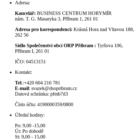
Adresa:
Kancelář:
BUSINESS CENTRUM HORYMÍR
nám. T. G. Masaryka 3, Příbram 1, 261 01
Adresa pro korespondenci:
Krásná Hora nad Vltavou 188,
262 56
Sídlo Společenství obcí ORP Příbram :
Tyršova 106,
Příbram I, 261 01
IČO: 04513151
Kontakt:
Tel
.:+420 604 216 781
E-mail
: svazek@dsopribram.cz
Datová schránka: pfmb7d3
Číslo účtu: 4190000359/0800
Úřední hodiny:
Po: 9,00 -15,00
Út: Po dohodě
St: 9,00 - 15,00