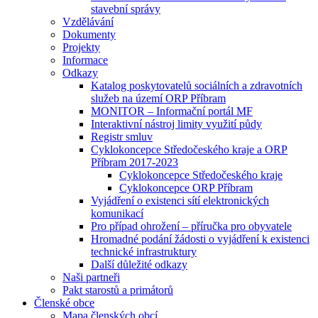
stavební správy
Vzdělávání
Dokumenty
Projekty
Informace
Odkazy
Katalog poskytovatelů sociálních a zdravotních
služeb na území ORP Příbram
MONITOR – Informační portál MF
Interaktivní nástroj limity využití půdy
Registr smluv
Cyklokoncepce Středočeského kraje a ORP
Příbram 2017-2023
Cyklokoncepce Středočeského kraje
Cyklokoncepce ORP Příbram
Vyjádření o existenci sítí elektronických
komunikací
Pro případ ohrožení – příručka pro obyvatele
Hromadné podání žádosti o vyjádření k existenci
technické infrastruktury
Další důležité odkazy
Naši partneři
Pakt starostů a primátorů
Členské obce
Mapa členských obcí