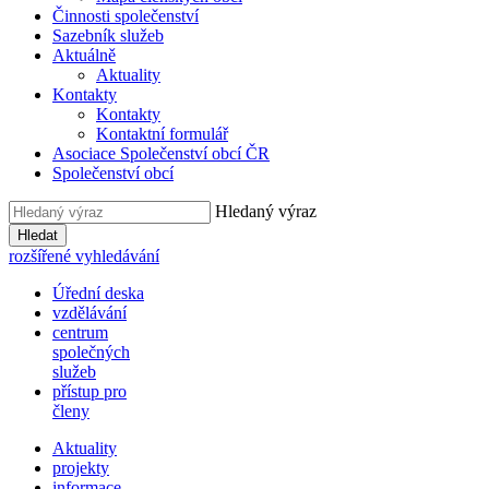
Činnosti společenství
Sazebník služeb
Aktuálně
Aktuality
Kontakty
Kontakty
Kontaktní formulář
Asociace Společenství obcí ČR
Společenství obcí
Hledaný výraz
Hledat
rozšířené vyhledávání
Úřední deska
vzdělávání
centrum
společných
služeb
přístup pro
členy
Aktuality
projekty
informace