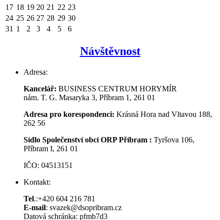
17
18
19
20
21
22
23
24
25
26
27
28
29
30
31
1
2
3
4
5
6
Návštěvnost
Adresa:
Kancelář:
BUSINESS CENTRUM HORYMÍR
nám. T. G. Masaryka 3, Příbram 1, 261 01
Adresa pro korespondenci:
Krásná Hora nad Vltavou 188,
262 56
Sídlo Společenství obcí ORP Příbram :
Tyršova 106,
Příbram I, 261 01
IČO: 04513151
Kontakt:
Tel
.:+420 604 216 781
E-mail
: svazek@dsopribram.cz
Datová schránka: pfmb7d3