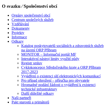
O svazku ⁄ Společenství obcí
Orgány společenství obcí
Centrum společných služeb
Vzdělávání
Dokumenty
Projekty
Informace
Odkazy
Katalog poskytovatelů sociálních a zdravotních služeb
na území ORP Příbram
MONITOR – Informační portál MF
Interaktivní nástroj limity využití půdy
Registr smluv
Cyklokoncepce Středočeského kraje a ORP Příbram
2017-2023
Vyjádření o existenci sítí elektronických komunikací
Pro případ ohrožení – příručka pro obyvatele
Hromadné podání žádosti o vyjádření k existenci
technické infrastruktury
Další důležité odkazy
Naši partneři
Pakt starostů a primátorů