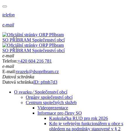
telefon
e-mail
SO PŘÍBRAM
Společenství obcí
SO PŘÍBRAM
Společenství obcí
e-mail
Telefon:
+420 604 216 781
e-mail
E-mail:
svazek@dsopribram.cz
Datová schránka
Datová schránka
ID: pfmb7d3
O svazku ⁄ Společenství obcí
Orgány společenství obcí
Centrum společných služeb
Videoprezentace
Informace pro členy SO
Kaukulačka RUD pro rok 2026
Kdo je veřejným funkcionářem u obce s
ohledem na podmínky stanovené v § 2