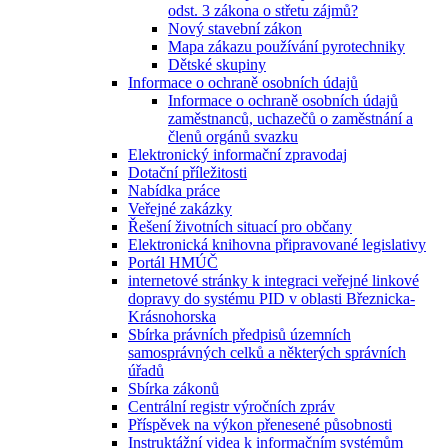
odst. 3 zákona o střetu zájmů?
Nový stavební zákon
Mapa zákazu používání pyrotechniky
Dětské skupiny
Informace o ochraně osobních údajů
Informace o ochraně osobních údajů
zaměstnanců, uchazečů o zaměstnání a
členů orgánů svazku
Elektronický informační zpravodaj
Dotační příležitosti
Nabídka práce
Veřejné zakázky
Řešení životních situací pro občany
Elektronická knihovna připravované legislativy
Portál HMÚČ
internetové stránky k integraci veřejné linkové
dopravy do systému PID v oblasti Březnicka-
Krásnohorska
Sbírka právních předpisů územních
samosprávných celků a některých správních
úřadů
Sbírka zákonů
Centrální registr výročních zpráv
Příspěvek na výkon přenesené působnosti
Instruktážní videa k informačním systémům