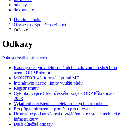
odkazy
dokumenty
Úvodní stránka
O svazku / Společenství obcí
Odkazy
Odkazy
Pakt starostů a primátorů
Katalog poskytovatelů sociálních a zdravotních služeb na
území ORP Příbram
MONITOR – Informační portál MF
Interaktivní nástroj limity využití půdy
Registr smluv
Cyklokoncepce Středočeského kraje a ORP Příbram 2017-
2023
Vyjádření o existenci sítí elektronických komunikací
Pro případ ohrožení – příručka pro obyvatele
Hromadné podání žádosti o vyjádření k existenci technické
infrastruktury
Další důležité odkazy