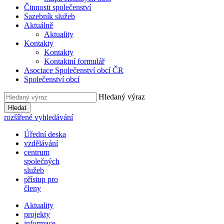
Činnosti společenství
Sazebník služeb
Aktuálně
Aktuality
Kontakty
Kontakty
Kontaktní formulář
Asociace Společenství obcí ČR
Společenství obcí
Hledaný výraz
Hledat
rozšířené vyhledávání
Úřední deska
vzdělávání
centrum
společných
služeb
přístup pro
členy
Aktuality
projekty
informace