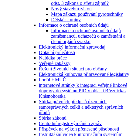
odst. 3 zákona o střetu zájmů?
Nový stavební zákon
Mapa zákazu používání pyrotechniky
Dětské skupiny
Informace o ochraně osobních údajů
Informace o ochraně osobních údajů
zaměstnanců, uchazečů o zaměstnání a
členů orgánů svazku
Elektronický informační zpravodaj
Dotační příležitosti
Nabídka práce
Veřejné zakázky
Řešení životních situací pro občany
Elektronická knihovna připravované legislativy
Portál HMÚČ
internetové stránky k integraci veřejné linkové
dopravy do systému PID v oblasti Březnicka-
Krásnohorska
Sbírka právních předpisů územních
samosprávných celků a některých správních
úřadů
Sbírka zákonů
Centrální registr výročních zpráv
Příspěvek na výkon přenesené působnosti
Instruktážní videa k informačním systémům