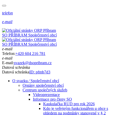
telefon
e-mail
SO PŘÍBRAM
Společenství obcí
SO PŘÍBRAM
Společenství obcí
e-mail
Telefon:
+420 604 216 781
e-mail
E-mail:
svazek@dsopribram.cz
Datová schránka
Datová schránka
ID: pfmb7d3
O svazku ⁄ Společenství obcí
Orgány společenství obcí
Centrum společných služeb
Videoprezentace
Informace pro členy SO
Kaukulačka RUD pro rok 2026
Kdo je veřejným funkcionářem u obce s
ohledem na podmínky stanovené v § 2