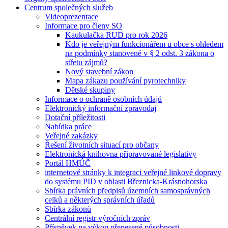
Centrum společných služeb
Videoprezentace
Informace pro členy SO
Kaukulačka RUD pro rok 2026
Kdo je veřejným funkcionářem u obce s ohledem
na podmínky stanovené v § 2 odst. 3 zákona o
střetu zájmů?
Nový stavební zákon
Mapa zákazu používání pyrotechniky
Dětské skupiny
Informace o ochraně osobních údajů
Elektronický informační zpravodaj
Dotační příležitosti
Nabídka práce
Veřejné zakázky
Řešení životních situací pro občany
Elektronická knihovna připravované legislativy
Portál HMÚČ
internetové stránky k integraci veřejné linkové dopravy
do systému PID v oblasti Březnicka-Krásnohorska
Sbírka právních předpisů územních samosprávných
celků a některých správních úřadů
Sbírka zákonů
Centrální registr výročních zpráv
Příspěvek na výkon přenesené působnosti