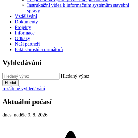
Instruktážní videa k informačním systémům stavební
správy
Vzdělávání
Dokumenty
Projekty
Informace
Odkazy
Naši partneři
Pakt starostů a primátorů
Vyhledávání
Hledaný výraz
Hledat
rozšířené vyhledávání
Aktuální počasí
dnes, neděle 9. 8. 2026