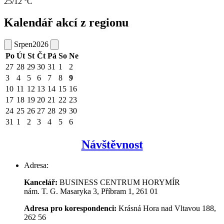
25/12 °C
Kalendář akcí z regionu
Srpen
2026
Po
Út
St
Čt
Pá
So
Ne
27
28
29
30
31
1
2
3
4
5
6
7
8
9
10
11
12
13
14
15
16
17
18
19
20
21
22
23
24
25
26
27
28
29
30
31
1
2
3
4
5
6
Návštěvnost
Adresa:
Kancelář:
BUSINESS CENTRUM HORYMÍR
nám. T. G. Masaryka 3, Příbram 1, 261 01
Adresa pro korespondenci:
Krásná Hora nad Vltavou 188,
262 56