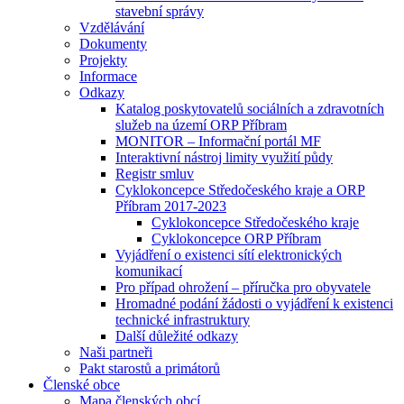
stavební správy
Vzdělávání
Dokumenty
Projekty
Informace
Odkazy
Katalog poskytovatelů sociálních a zdravotních
služeb na území ORP Příbram
MONITOR – Informační portál MF
Interaktivní nástroj limity využití půdy
Registr smluv
Cyklokoncepce Středočeského kraje a ORP
Příbram 2017-2023
Cyklokoncepce Středočeského kraje
Cyklokoncepce ORP Příbram
Vyjádření o existenci sítí elektronických
komunikací
Pro případ ohrožení – příručka pro obyvatele
Hromadné podání žádosti o vyjádření k existenci
technické infrastruktury
Další důležité odkazy
Naši partneři
Pakt starostů a primátorů
Členské obce
Mapa členských obcí