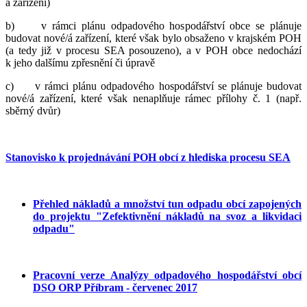
á zařízení)
b) v rámci plánu odpadového hospodářství obce se plánuje
budovat nové/á zařízení, které však bylo obsaženo v krajském POH
(a tedy již v procesu SEA posouzeno), a v POH obce nedochází
k jeho dalšímu zpřesnění či úpravě
c) v rámci plánu odpadového hospodářství se plánuje budovat
nové/á zařízení, které však nenaplňuje rámec přílohy č. 1 (např.
sběrný dvůr)
Stanovisko k projednávání POH obcí z hlediska procesu SEA
Přehled nákladů a množství tun odpadu obcí zapojených
do projektu "Zefektivnění nákladů na svoz a likvidaci
odpadu"
Pracovní verze Analýzy odpadového hospodářství obcí
DSO ORP Příbram - červenec 2017