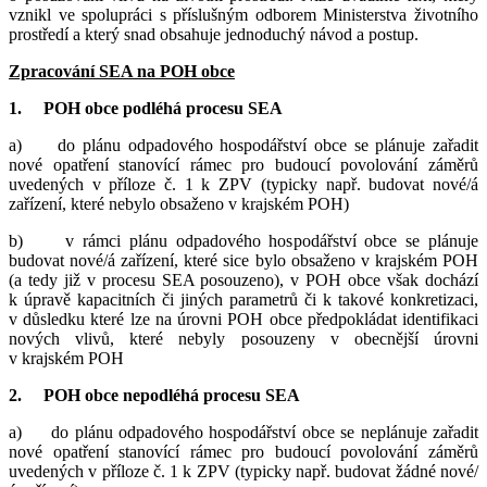
vznikl ve spolupráci s příslušným odborem Ministerstva životního
prostředí a který snad obsahuje jednoduchý návod a postup.
Zpracování SEA na POH obce
1. POH obce podléhá procesu SEA
a) do plánu odpadového hospodářství obce se plánuje zařadit
nové opatření stanovící rámec pro budoucí povolování záměrů
uvedených v příloze č. 1 k ZPV (typicky např. budovat nové/á
zařízení, které nebylo obsaženo v krajském POH)
b) v rámci plánu odpadového hospodářství obce se plánuje
budovat nové/á zařízení, které sice bylo obsaženo v krajském POH
(a tedy již v procesu SEA posouzeno), v POH obce však dochází
k úpravě kapacitních či jiných parametrů či k takové konkretizaci,
v důsledku které lze na úrovni POH obce předpokládat identifikaci
nových vlivů, které nebyly posouzeny v obecnější úrovni
v krajském POH
2. POH obce nepodléhá procesu SEA
a) do plánu odpadového hospodářství obce se neplánuje zařadit
nové opatření stanovící rámec pro budoucí povolování záměrů
uvedených v příloze č. 1 k ZPV (typicky např. budovat žádné nové/