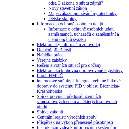
odst. 3 zákona o střetu zájmů?
Nový stavební zákon
Mapa zákazu používání pyrotechniky
Dětské skupiny
Informace o ochraně osobních údajů
Informace o ochraně osobních údajů
zaměstnanců, uchazečů o zaměstnání a
členů orgánů svazku
Elektronický informační zpravodaj
Dotační příležitosti
Nabídka práce
Veřejné zakázky
Řešení životních situací pro občany
Elektronická knihovna připravované legislativy
Portál HMÚČ
internetové stránky k integraci veřejné linkové
dopravy do systému PID v oblasti Březnicka-
Krásnohorska
Sbírka právních předpisů územních
samosprávných celků a některých správních
úřadů
Sbírka zákonů
Centrální registr výročních zpráv
Příspěvek na výkon přenesené působnosti
Instruktážní videa k informačním systémům