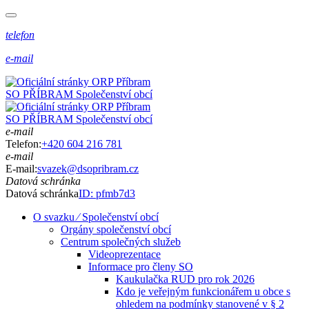
telefon
e-mail
SO PŘÍBRAM
Společenství obcí
SO PŘÍBRAM
Společenství obcí
e-mail
Telefon:
+420 604 216 781
e-mail
E-mail:
svazek@dsopribram.cz
Datová schránka
Datová schránka
ID: pfmb7d3
O svazku ⁄ Společenství obcí
Orgány společenství obcí
Centrum společných služeb
Videoprezentace
Informace pro členy SO
Kaukulačka RUD pro rok 2026
Kdo je veřejným funkcionářem u obce s
ohledem na podmínky stanovené v § 2