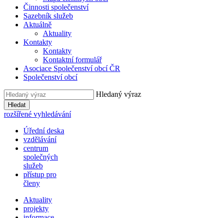
Činnosti společenství
Sazebník služeb
Aktuálně
Aktuality
Kontakty
Kontakty
Kontaktní formulář
Asociace Společenství obcí ČR
Společenství obcí
Hledaný výraz
Hledat
rozšířené vyhledávání
Úřední deska
vzdělávání
centrum
společných
služeb
přístup pro
členy
Aktuality
projekty
informace