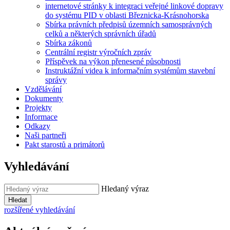
internetové stránky k integraci veřejné linkové dopravy
do systému PID v oblasti Březnicka-Krásnohorska
Sbírka právních předpisů územních samosprávných
celků a některých správních úřadů
Sbírka zákonů
Centrální registr výročních zpráv
Příspěvek na výkon přenesené působnosti
Instruktážní videa k informačním systémům stavební
správy
Vzdělávání
Dokumenty
Projekty
Informace
Odkazy
Naši partneři
Pakt starostů a primátorů
Vyhledávání
Hledaný výraz
Hledat
rozšířené vyhledávání