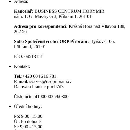
Adresa:
Kancelář:
BUSINESS CENTRUM HORYMÍR
nám. T. G. Masaryka 3, Příbram 1, 261 01
Adresa pro korespondenci:
Krásná Hora nad Vltavou 188,
262 56
Sídlo Společenství obcí ORP Příbram :
Tyršova 106,
Příbram I, 261 01
IČO: 04513151
Kontakt:
Tel
.:+420 604 216 781
E-mail
: svazek@dsopribram.cz
Datová schránka: pfmb7d3
Číslo účtu: 4190000359/0800
Úřední hodiny:
Po: 9,00 -15,00
Út: Po dohodě
St: 9,00 - 15,00