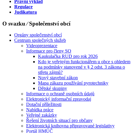
Právní výklad
Regulace
Judikatura
O svazku ⁄ Společenství obcí
Orgány společenství obcí
Centrum společných služeb
Videoprezentace
Informace pro členy SO
Kaukulačka RUD pro rok 2026
Kdo je veřejným funkcionářem u obce s ohledem
na podmínky stanovené v § 2 odst. 3 zákona o
střetu zájmů?
Nový stavební zákon
Mapa zákazu používání pyrotechniky
Dětské skupiny
Informace o ochraně osobních údajů
Elektronický informační zpravodaj
Dotační příležitosti
Nabídka práce
Veřejné zakázky
Řešení životních situací pro občany
Elektronická knihovna připravované legislativy
Portál HMÚČ