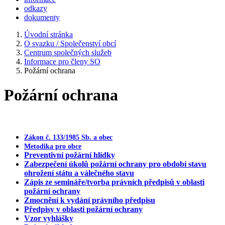
odkazy
dokumenty
Úvodní stránka
O svazku / Společenství obcí
Centrum společných služeb
Informace pro členy SO
Požární ochrana
Požární ochrana
Zákon č. 133/1985 Sb. a obec
Metodika pro obce
Preventivní požární hlídky
Zabezpečení úkolů požární ochrany pro období stavu
ohrožení státu a válečného stavu
Zápis ze semináře/tvorba právních předpisů v oblasti
požární ochrany
Zmocnění k vydání právního předpisu
Předpisy v oblasti požární ochrany
Vzor vyhlášky