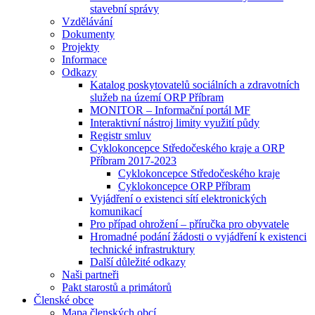
stavební správy
Vzdělávání
Dokumenty
Projekty
Informace
Odkazy
Katalog poskytovatelů sociálních a zdravotních
služeb na území ORP Příbram
MONITOR – Informační portál MF
Interaktivní nástroj limity využití půdy
Registr smluv
Cyklokoncepce Středočeského kraje a ORP
Příbram 2017-2023
Cyklokoncepce Středočeského kraje
Cyklokoncepce ORP Příbram
Vyjádření o existenci sítí elektronických
komunikací
Pro případ ohrožení – příručka pro obyvatele
Hromadné podání žádosti o vyjádření k existenci
technické infrastruktury
Další důležité odkazy
Naši partneři
Pakt starostů a primátorů
Členské obce
Mapa členských obcí