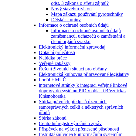
odst. 3 zákona o střetu zájmů?
Nový stavební zákon
Mapa zákazu používání pyrotechniky
Dětské skupiny
Informace o ochraně osobních údajů
Informace o ochraně osobních údajů
zaměstnanců, uchazečů o zaměstnání a
členů orgánů svazku
Elektronický informační zpravodaj
Dotační příležitosti
Nabídka práce
Veřejné zakázky
Řešení životních situací pro občany
Elektronická knihovna připravované legislativy
Portál HMÚČ
internetové stránky k integraci veřejné linkové
dopravy do systému PID v oblasti Březnicka-
Krásnohorska
Sbírka právních předpisů územních
samosprávných celků a některých správních
úřadů
Sbírka zákonů
Centrální registr výročních zpráv
Příspěvek na výkon přenesené působnosti
Instruktážní videa k informačním systémům