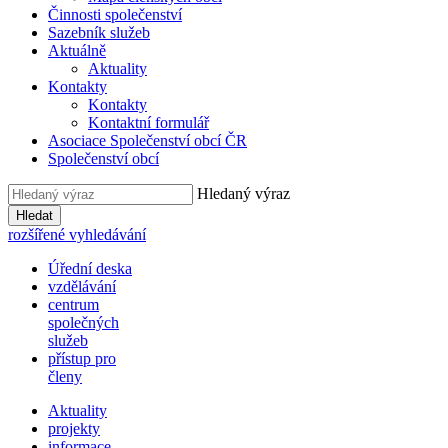
Činnosti společenství
Sazebník služeb
Aktuálně
Aktuality
Kontakty
Kontakty
Kontaktní formulář
Asociace Společenství obcí ČR
Společenství obcí
Hledaný výraz
Hledat
rozšířené vyhledávání
Úřední deska
vzdělávání
centrum
společných
služeb
přístup pro
členy
Aktuality
projekty
informace