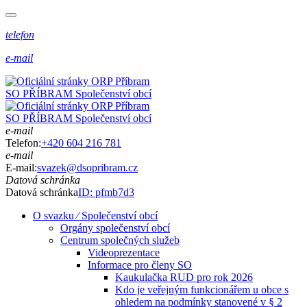
telefon
e-mail
SO PŘÍBRAM
Společenství obcí
SO PŘÍBRAM
Společenství obcí
e-mail
Telefon:
+420 604 216 781
e-mail
E-mail:
svazek@dsopribram.cz
Datová schránka
Datová schránka
ID: pfmb7d3
O svazku ⁄ Společenství obcí
Orgány společenství obcí
Centrum společných služeb
Videoprezentace
Informace pro členy SO
Kaukulačka RUD pro rok 2026
Kdo je veřejným funkcionářem u obce s
ohledem na podmínky stanovené v § 2