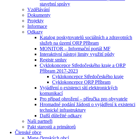
stavební správy
Vzdělávání
Dokumenty
Projekty
Informace
Odkazy
Katalog poskytovatelů sociálních a zdravotních
služeb na území ORP Příbram
MONITOR – Informační portál MF
Interaktivní nástroj limity využití půdy
Registr smluv
Cyklokoncepce Středočeského kraje a ORP
Příbram 2017-2023
Cyklokoncepce Středočeského kraje
Cyklokoncepce ORP Příbram
Vyjádření o existenci sítí elektronických
komunikací
Pro případ ohrožení – příručka pro obyvatele
Hromadné podání žádosti o vyjádření k existenci
technické infrastruktury
Další důležité odkazy
Naši partneři
Pakt starostů a primátorů
Členské obce
Mapa členských obcí