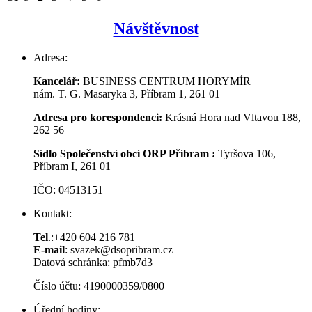
Návštěvnost
Adresa:
Kancelář:
BUSINESS CENTRUM HORYMÍR
nám. T. G. Masaryka 3, Příbram 1, 261 01
Adresa pro korespondenci:
Krásná Hora nad Vltavou 188,
262 56
Sídlo Společenství obcí ORP Příbram :
Tyršova 106,
Příbram I, 261 01
IČO: 04513151
Kontakt:
Tel
.:+420 604 216 781
E-mail
: svazek@dsopribram.cz
Datová schránka: pfmb7d3
Číslo účtu: 4190000359/0800
Úřední hodiny: