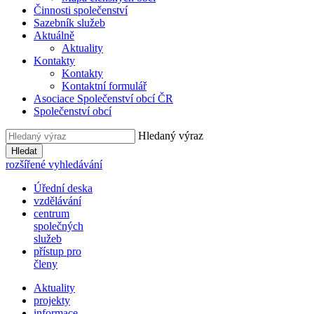
Činnosti společenství
Sazebník služeb
Aktuálně
Aktuality
Kontakty
Kontakty
Kontaktní formulář
Asociace Společenství obcí ČR
Společenství obcí
Hledaný výraz
Hledat
rozšířené vyhledávání
Úřední deska
vzdělávání
centrum
společných
služeb
přístup pro
členy
Aktuality
projekty
informace