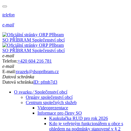
telefon
e-mail
SO PŘÍBRAM
Společenství obcí
SO PŘÍBRAM
Společenství obcí
e-mail
Telefon:
+420 604 216 781
e-mail
E-mail:
svazek@dsopribram.cz
Datová schránka
Datová schránka
ID: pfmb7d3
O svazku ⁄ Společenství obcí
Orgány společenství obcí
Centrum společných služeb
Videoprezentace
Informace pro členy SO
Kaukulačka RUD pro rok 2026
Kdo je veřejným funkcionářem u obce s
ohledem na podmínky stanovené v § 2