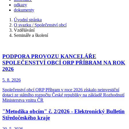
odkazy
dokumenty
Úvodní stránka
O svazku / Společenství obcí
Vzdělávání
Semináře a školení
PODPORA PROVOZU KANCELÁŘE
SPOLEČENSTVÍ OBCÍ ORP PŘÍBRAM NA ROK
2026
5. 8.
2026
Společenství obcí ORP Příbram v roce 2026 získalo neinvestiční
dotaci ze státního rozpočtu České republiky na základě Rozhodnutí
Ministerstva vnitra ČR
"Metodika obcím" č. 2/2026 - Elektronický Bulletin
Středočeského kraje
20. 5.
2026