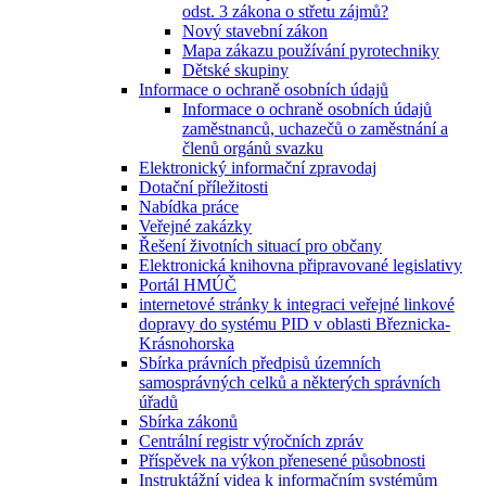
odst. 3 zákona o střetu zájmů?
Nový stavební zákon
Mapa zákazu používání pyrotechniky
Dětské skupiny
Informace o ochraně osobních údajů
Informace o ochraně osobních údajů
zaměstnanců, uchazečů o zaměstnání a
členů orgánů svazku
Elektronický informační zpravodaj
Dotační příležitosti
Nabídka práce
Veřejné zakázky
Řešení životních situací pro občany
Elektronická knihovna připravované legislativy
Portál HMÚČ
internetové stránky k integraci veřejné linkové
dopravy do systému PID v oblasti Březnicka-
Krásnohorska
Sbírka právních předpisů územních
samosprávných celků a některých správních
úřadů
Sbírka zákonů
Centrální registr výročních zpráv
Příspěvek na výkon přenesené působnosti
Instruktážní videa k informačním systémům