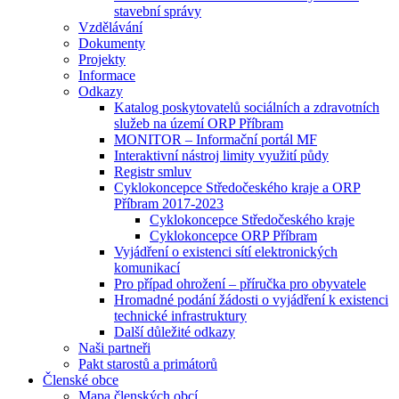
stavební správy
Vzdělávání
Dokumenty
Projekty
Informace
Odkazy
Katalog poskytovatelů sociálních a zdravotních
služeb na území ORP Příbram
MONITOR – Informační portál MF
Interaktivní nástroj limity využití půdy
Registr smluv
Cyklokoncepce Středočeského kraje a ORP
Příbram 2017-2023
Cyklokoncepce Středočeského kraje
Cyklokoncepce ORP Příbram
Vyjádření o existenci sítí elektronických
komunikací
Pro případ ohrožení – příručka pro obyvatele
Hromadné podání žádosti o vyjádření k existenci
technické infrastruktury
Další důležité odkazy
Naši partneři
Pakt starostů a primátorů
Členské obce
Mapa členských obcí