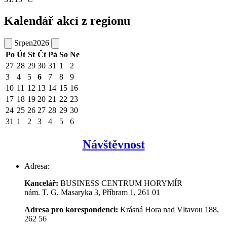
Kalendář akcí z regionu
Srpen
2026
Po
Út
St
Čt
Pá
So
Ne
27
28
29
30
31
1
2
3
4
5
6
7
8
9
10
11
12
13
14
15
16
17
18
19
20
21
22
23
24
25
26
27
28
29
30
31
1
2
3
4
5
6
Návštěvnost
Adresa:
Kancelář:
BUSINESS CENTRUM HORYMÍR
nám. T. G. Masaryka 3, Příbram 1, 261 01
Adresa pro korespondenci:
Krásná Hora nad Vltavou 188,
262 56