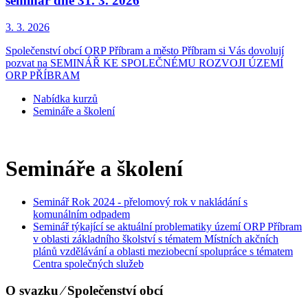
seminář dne 31. 3. 2026
3. 3.
2026
Společenství obcí ORP Příbram a město Příbram si Vás dovolují
pozvat na SEMINÁŘ KE SPOLEČNÉMU ROZVOJI ÚZEMÍ
ORP PŘÍBRAM
Nabídka kurzů
Semináře a školení
Semináře a školení
Seminář Rok 2024 - přelomový rok v nakládání s
komunálním odpadem
Seminář týkající se aktuální problematiky území ORP Příbram
v oblasti základního školství s tématem Místních akčních
plánů vzdělávání a oblasti meziobecní spolupráce s tématem
Centra společných služeb
O svazku ⁄ Společenství obcí