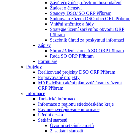
Závěrečný účet, přezkum hospodaření
Žádost o členství
Stanovy DSO/ SO ORP Příbram
Smlouva o zřízení DSO obcí ORP Příbram
Vnitřní směrnice a řády
Strategie území správního obvodu ORP
Příbram
Sazebník úhrad za poskytnutí informací
Zápisy
Shromáždění starostů SO ORP Příbram
Rada SO ORP Příbram
Formuláře
Projekty
Realizované projekty DSO ORP Příbram
Připravované projekty
MAP - Místní akční plán vzdělávání v území
ORP Příbram
Informace
Turistické informace
Informace z regionu středočeského kraje
Povinně zveřejňované informace
Úřední deska
Setkání starostů
Úvodní setkání starostů
2. setkání starostů