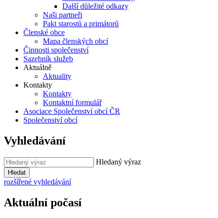
Další důležité odkazy
Naši partneři
Pakt starostů a primátorů
Členské obce
Mapa členských obcí
Činnosti společenství
Sazebník služeb
Aktuálně
Aktuality
Kontakty
Kontakty
Kontaktní formulář
Asociace Společenství obcí ČR
Společenství obcí
Vyhledávání
Hledaný výraz
Hledat
rozšířené vyhledávání
Aktuální počasí