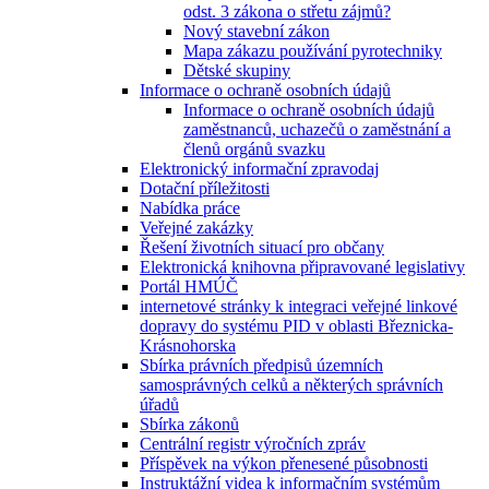
odst. 3 zákona o střetu zájmů?
Nový stavební zákon
Mapa zákazu používání pyrotechniky
Dětské skupiny
Informace o ochraně osobních údajů
Informace o ochraně osobních údajů
zaměstnanců, uchazečů o zaměstnání a
členů orgánů svazku
Elektronický informační zpravodaj
Dotační příležitosti
Nabídka práce
Veřejné zakázky
Řešení životních situací pro občany
Elektronická knihovna připravované legislativy
Portál HMÚČ
internetové stránky k integraci veřejné linkové
dopravy do systému PID v oblasti Březnicka-
Krásnohorska
Sbírka právních předpisů územních
samosprávných celků a některých správních
úřadů
Sbírka zákonů
Centrální registr výročních zpráv
Příspěvek na výkon přenesené působnosti
Instruktážní videa k informačním systémům