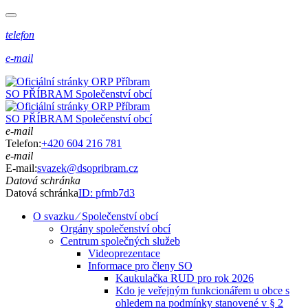
telefon
e-mail
SO PŘÍBRAM
Společenství obcí
SO PŘÍBRAM
Společenství obcí
e-mail
Telefon:
+420 604 216 781
e-mail
E-mail:
svazek@dsopribram.cz
Datová schránka
Datová schránka
ID: pfmb7d3
O svazku ⁄ Společenství obcí
Orgány společenství obcí
Centrum společných služeb
Videoprezentace
Informace pro členy SO
Kaukulačka RUD pro rok 2026
Kdo je veřejným funkcionářem u obce s
ohledem na podmínky stanovené v § 2