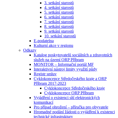
3. setkání starostů
4. setkání starostů
5. setkání starostů
6. setkání starostů
7. setkání starostů
8. setkání starostů
9. setkání starostů
10. setkání starostů
E-podatelna
Kulturní akce v regionu
Odkazy
Katalog poskytovatelů sociálních a zdravotních
služeb na území ORP Příbram
MONITOR – Informační portál MF
Interaktivní nástroj limity využití půdy
Registr smluv
Cyklokoncepce Středočeského kraje a ORP
Příbram 2017-2023
Cyklokoncepce Středočeského kraje
Cyklokoncepce ORP Příbram
Vyjádření o existenci sítí elektronických
komunikací
Pro případ ohrožení – příručka pro obyvatele
Hromadné podání žádosti o vyjádření k existenci
technické infrastruktury