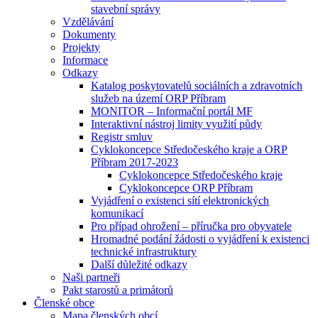
stavební správy
Vzdělávání
Dokumenty
Projekty
Informace
Odkazy
Katalog poskytovatelů sociálních a zdravotních
služeb na území ORP Příbram
MONITOR – Informační portál MF
Interaktivní nástroj limity využití půdy
Registr smluv
Cyklokoncepce Středočeského kraje a ORP
Příbram 2017-2023
Cyklokoncepce Středočeského kraje
Cyklokoncepce ORP Příbram
Vyjádření o existenci sítí elektronických
komunikací
Pro případ ohrožení – příručka pro obyvatele
Hromadné podání žádosti o vyjádření k existenci
technické infrastruktury
Další důležité odkazy
Naši partneři
Pakt starostů a primátorů
Členské obce
Mapa členských obcí