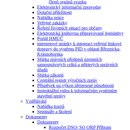
členů orgánů svazku
Elektronický informační zpravodaj
Dotační příležitosti
Nabídka práce
Veřejné zakázky
Řešení životních situací pro občany
Elektronická knihovna připravované legislativy
Portál HMÚČ
internetové stránky k integraci veřejné linkové
dopravy do systému PID v oblasti Březnicka-
Krásnohorska
Sbírka právních předpisů územních
samosprávných celků a některých správních
úřadů
Sbírka zákonů
Centrální registr výročních zpráv
Příspěvek na výkon přenesené působnosti
Instruktážní videa k informačním systémům
stavební správy
Vzdělávání
Nabídka kurzů
Semináře a školení
Dokumenty
Dokumenty
Rozpočet DSO/ SO ORP Příbram