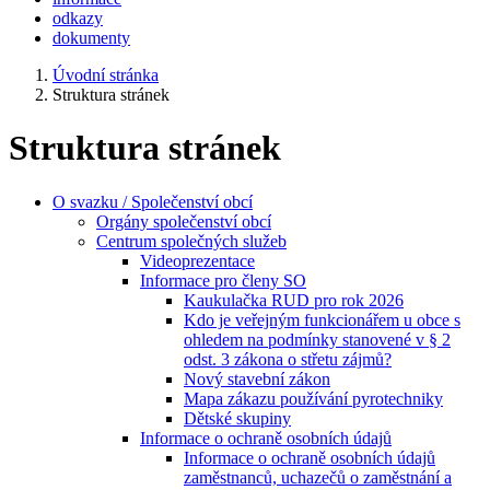
odkazy
dokumenty
Úvodní stránka
Struktura stránek
Struktura stránek
O svazku / Společenství obcí
Orgány společenství obcí
Centrum společných služeb
Videoprezentace
Informace pro členy SO
Kaukulačka RUD pro rok 2026
Kdo je veřejným funkcionářem u obce s
ohledem na podmínky stanovené v § 2
odst. 3 zákona o střetu zájmů?
Nový stavební zákon
Mapa zákazu používání pyrotechniky
Dětské skupiny
Informace o ochraně osobních údajů
Informace o ochraně osobních údajů
zaměstnanců, uchazečů o zaměstnání a