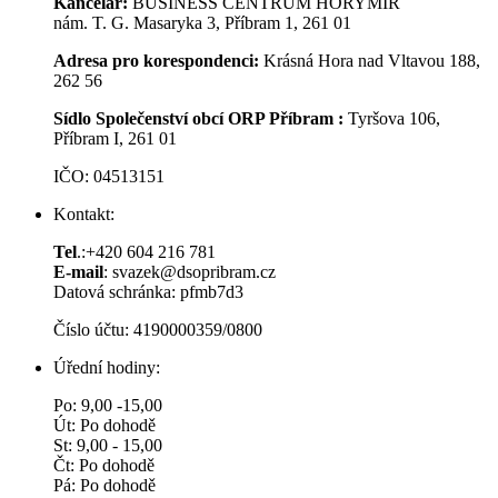
Kancelář:
BUSINESS CENTRUM HORYMÍR
nám. T. G. Masaryka 3, Příbram 1, 261 01
Adresa pro korespondenci:
Krásná Hora nad Vltavou 188,
262 56
Sídlo Společenství obcí ORP Příbram :
Tyršova 106,
Příbram I, 261 01
IČO: 04513151
Kontakt:
Tel
.:+420 604 216 781
E-mail
: svazek@dsopribram.cz
Datová schránka: pfmb7d3
Číslo účtu: 4190000359/0800
Úřední hodiny:
Po: 9,00 -15,00
Út: Po dohodě
St: 9,00 - 15,00
Čt: Po dohodě
Pá: Po dohodě