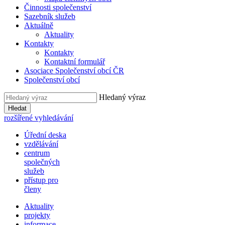
Činnosti společenství
Sazebník služeb
Aktuálně
Aktuality
Kontakty
Kontakty
Kontaktní formulář
Asociace Společenství obcí ČR
Společenství obcí
Hledaný výraz
Hledat
rozšířené vyhledávání
Úřední deska
vzdělávání
centrum
společných
služeb
přístup pro
členy
Aktuality
projekty
informace